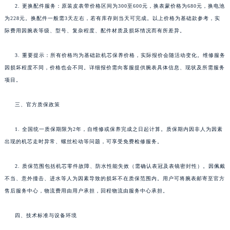
2. 更换配件服务：原装皮表带价格区间为300至600元，换表蒙价格为680元，换电池
为228元。换配件一般需3天左右，若有库存则当天可完成。以上价格为基础款参考，实
际费用因腕表等级、型号、复杂程度、配件材质及损坏情况而有所差异。
3. 重要提示：所有价格均为基础款机芯保养价格，实际报价会随活动变化。维修服务
因损坏程度不同，价格也会不同。详细报价需向客服提供腕表具体信息、现状及所需服务
项目。
三、官方质保政策
1. 全国统一质保期限为2年，自维修或保养完成之日起计算。质保期内因非人为因素
出现的机芯走时异常、螺丝松动等问题，可享受免费检修服务。
2. 质保范围包括机芯零件故障、防水性能失效（需确认表冠及表镜密封性）。因佩戴
不当、意外撞击、进水等人为因素导致的损坏不在质保范围内。用户可将腕表邮寄至官方
售后服务中心，物流费用由用户承担，回程物流由服务中心承担。
四、技术标准与设备环境