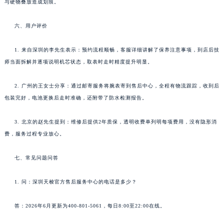
与硬物叠放造成划痕。
六、用户评价
1. 来自深圳的李先生表示：预约流程顺畅，客服详细讲解了保养注意事项，到店后技
师当面拆解并逐项说明机芯状态，取表时走时精度提升明显。
2. 广州的王女士分享：通过邮寄服务将腕表寄到售后中心，全程有物流跟踪，收到后
包装完好，电池更换后走时准确，还附带了防水检测报告。
3. 北京的赵先生提到：维修后提供2年质保，透明收费单列明每项费用，没有隐形消
费，服务过程专业放心。
七、常见问题问答
1. 问：深圳天梭官方售后服务中心的电话是多少？
答：2026年6月更新为400-801-5061，每日8:00至22:00在线。