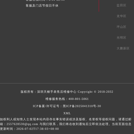
盐田区
客服及门店节假日不休
龙华区
坪山区
光明区
大鹏新区
版权所有：
深圳天梭手表售后维修中心
Copyright © 2018-2032
维修服务热线：
400-801-5061
ICP备案/许可证号：黑ICP备2025041310号-30
XML
如权利人或知情人士发现本站内容存在事实错误或涉及版权、名誉权等侵权问题，请通过邮
箱：2557628530@qq.com 与我们联系，我们将在收到通知后立即依法处理。当前页面信息
更新时间：2026-07-02T17:38:03+08:00