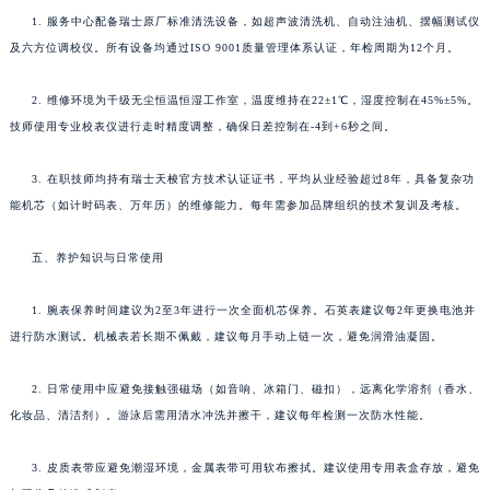
1. 服务中心配备瑞士原厂标准清洗设备，如超声波清洗机、自动注油机、摆幅测试仪
及六方位调校仪。所有设备均通过ISO 9001质量管理体系认证，年检周期为12个月。
2. 维修环境为千级无尘恒温恒湿工作室，温度维持在22±1℃，湿度控制在45%±5%。
技师使用专业校表仪进行走时精度调整，确保日差控制在-4到+6秒之间。
3. 在职技师均持有瑞士天梭官方技术认证证书，平均从业经验超过8年，具备复杂功
能机芯（如计时码表、万年历）的维修能力。每年需参加品牌组织的技术复训及考核。
五、养护知识与日常使用
1. 腕表保养时间建议为2至3年进行一次全面机芯保养。石英表建议每2年更换电池并
进行防水测试。机械表若长期不佩戴，建议每月手动上链一次，避免润滑油凝固。
2. 日常使用中应避免接触强磁场（如音响、冰箱门、磁扣），远离化学溶剂（香水、
化妆品、清洁剂）。游泳后需用清水冲洗并擦干，建议每年检测一次防水性能。
3. 皮质表带应避免潮湿环境，金属表带可用软布擦拭。建议使用专用表盒存放，避免