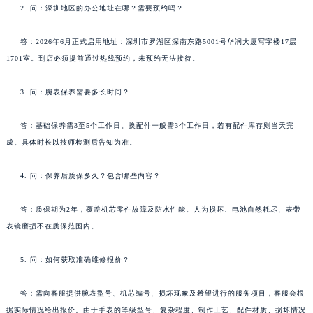
2. 问：深圳地区的办公地址在哪？需要预约吗？
答：2026年6月正式启用地址：深圳市罗湖区深南东路5001号华润大厦写字楼17层
1701室。到店必须提前通过热线预约，未预约无法接待。
3. 问：腕表保养需要多长时间？
答：基础保养需3至5个工作日。换配件一般需3个工作日，若有配件库存则当天完
成。具体时长以技师检测后告知为准。
4. 问：保养后质保多久？包含哪些内容？
答：质保期为2年，覆盖机芯零件故障及防水性能。人为损坏、电池自然耗尽、表带
表镜磨损不在质保范围内。
5. 问：如何获取准确维修报价？
答：需向客服提供腕表型号、机芯编号、损坏现象及希望进行的服务项目，客服会根
据实际情况给出报价。由于手表的等级型号、复杂程度、制作工艺、配件材质、损坏情况