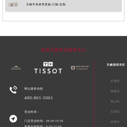
天梭手表表带更换/订购/定制
深圳天梭售后服务中心
天梭深圳市区
罗湖区

网点服务热线
福田区
400-801-5061
南山区
宝安区
营业时间：

门店营业时间：09:00-19:30
龙岗区
客服在线时间：8:00-22:00