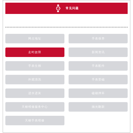
常见问题
网点地址
手表保养
走时故障
新闻资讯
手表生锈
手表配件
外观清洗
手表受磁
进水进灰
磕碰摔坏
天梭维修服务中心
抛光翻新
天梭手表维修