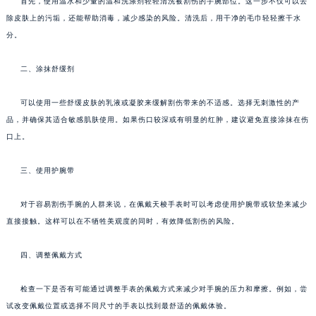
首先，使用温水和少量的温和洗涤剂轻轻清洗被割伤的手腕部位。这一步不仅可以去
除皮肤上的污垢，还能帮助消毒，减少感染的风险。清洗后，用干净的毛巾轻轻擦干水
分。
二、涂抹舒缓剂
可以使用一些舒缓皮肤的乳液或凝胶来缓解割伤带来的不适感。选择无刺激性的产
品，并确保其适合敏感肌肤使用。如果伤口较深或有明显的红肿，建议避免直接涂抹在伤
口上。
三、使用护腕带
对于容易割伤手腕的人群来说，在佩戴天梭手表时可以考虑使用护腕带或软垫来减少
直接接触。这样可以在不牺牲美观度的同时，有效降低割伤的风险。
四、调整佩戴方式
检查一下是否有可能通过调整手表的佩戴方式来减少对手腕的压力和摩擦。例如，尝
试改变佩戴位置或选择不同尺寸的手表以找到最舒适的佩戴体验。