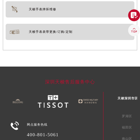
天梭手表摔坏维修


天梭手表表带更换/订购/定制
深圳天梭售后服务中心
天梭深圳市区
罗湖区

网点服务热线
福田区
400-801-5061
南山区