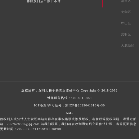
盐田区
客服及门店节假日不休
龙华区
坪山区
光明区
大鹏新区
版权所有：
深圳天梭手表售后维修中心
Copyright © 2018-2032
维修服务热线：
400-801-5061
ICP备案/许可证号：黑ICP备2025041310号-30
XML
如权利人或知情人士发现本站内容存在事实错误或涉及版权、名誉权等侵权问题，请通过邮
箱：2557628530@qq.com 与我们联系，我们将在收到通知后立即依法处理。当前页面信息
更新时间：2026-07-02T17:38:01+08:00