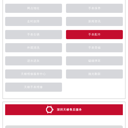
网点地址
手表保养
走时故障
新闻资讯
手表生锈
手表配件
外观清洗
手表受磁
进水进灰
磕碰摔坏
天梭维修服务中心
抛光翻新
天梭手表维修
深圳天梭售后服务