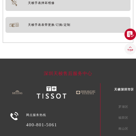
天梭手表摔坏维修
天梭手表表带更换/订购/定制


深圳天梭售后服务中心
天梭深圳市区
罗湖区

网点服务热线
福田区
400-801-5061
南山区