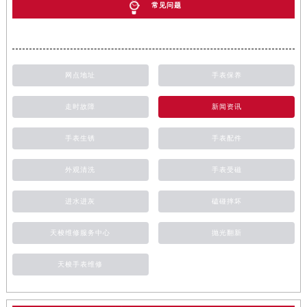
常见问题
网点地址
手表保养
走时故障
新闻资讯
手表生锈
手表配件
外观清洗
手表受磁
进水进灰
磕碰摔坏
天梭维修服务中心
抛光翻新
天梭手表维修