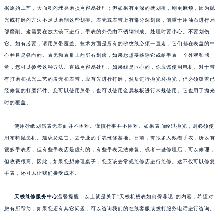
据原始工艺，大面积的球类磨损更容易处理；但如果有更深的硬划痕，则更麻烦，因为抛
光或打磨的方法不足以磨削这些划痕。表壳或表带上有部分深划痕，侧重于用油石进行局
部磨削。这需要在放大镜下进行。手表的外壳由不锈钢制成。处理时要小心。不要划伤
它。如有必要，请用胶带覆盖。技术方面是所有的砂纹线必须一直走，它们都在表盘的中
心并且是径向的。表壳和表带上的所有划痕，如果您想要移除它或给手表一个外观和感
觉，您可以参考这种方法。直线更容易处理。如果线是同心的，你应该使用电机。对于带
有打磨和抛光工艺的表壳和表带，应首先进行打磨，然后进行抛光和抛光，但必须覆盖已
经修复的打磨部件。您可以使用胶带，也可以使用金属模板进行常规使用。它也用于抛光
时的覆盖。
使用砂纸划伤表壳表面并不困难。谨慎行事并不困难。如果表面经过抛光，则必须使
用布料抛光机。建议发送它。去专业的手表维修基地。目前，有很多人戴着手表，所以有
很多手表店，但有些手表店是虚幻的，有些手表无法修复。或者一些修理店，可以修理，
但收费很高。因此，如果您想修理桌子，您应该去常规维修店进行维修。这不仅可以修复
手表，还可以让我们接受成本。
天梭维修服务中心
温馨提醒：以上就是关于“天梭机械表如何保养呢”的内容，希望对
您有所帮助，如果您还有其它问题，可以咨询我们的在线客服或拨打服务电话进行咨询。