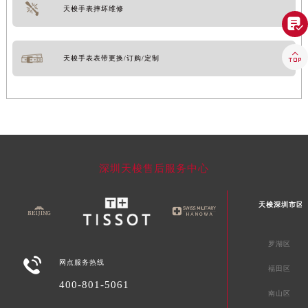
天梭手表摔坏维修


天梭手表表带更换/订购/定制
深圳天梭售后服务中心
天梭深圳市区
罗湖区

网点服务热线
福田区
400-801-5061
南山区