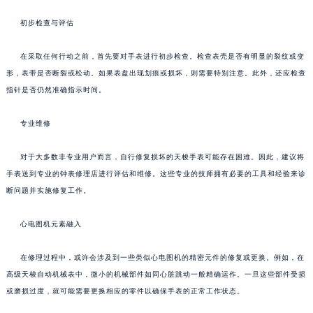
初步检查与评估
在采取任何行动之前，首先要对手表进行初步检查。检查表壳是否有明显的裂纹或变
形，表带是否断裂或松动。如果表盘出现划痕或损坏，则需要特别注意。此外，还应检查
指针是否仍然准确指示时间。
专业维修
对于大多数非专业用户而言，自行修复损坏的天梭手表可能存在困难。因此，建议将
手表送到专业的钟表修理店进行评估和维修。这些专业的技师拥有必要的工具和经验来诊
断问题并实施修复工作。
心电图机元素融入
在修理过程中，或许会涉及到一些类似心电图机的精密元件的修复或更换。例如，在
高级天梭自动机械表中，微小的机械部件如同心脏跳动一般精确运作。一旦这些部件受损
或磨损过度，就可能需要更换相应的零件以确保手表的正常工作状态。