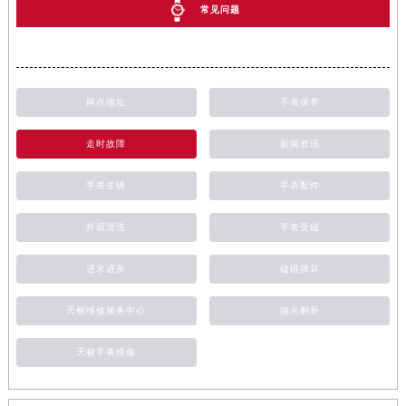
常见问题
网点地址
手表保养
走时故障
新闻资讯
手表生锈
手表配件
外观清洗
手表受磁
进水进灰
磕碰摔坏
天梭维修服务中心
抛光翻新
天梭手表维修