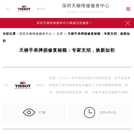
深圳天梭维修服务中心

TISSOT MAINTENANCE

深圳天梭维修服务中心竭诚为您服务！
当前位置：
深圳天梭维修服务中心
>
文章
> 天梭手表摔损修复秘籍：专家支招，焕新如
初
天梭手表摔损修复秘籍：专家支招，焕新如初
天梭（Tissot）作为瑞士钟表行业的佼佼者，其手表以其
精湛的工艺和精准的走时赢得了全球消费者的青睐。然
而，如同所有精密仪器一样，天梭手表也可能因不慎摔落
而遭…

17次
2025-05-25