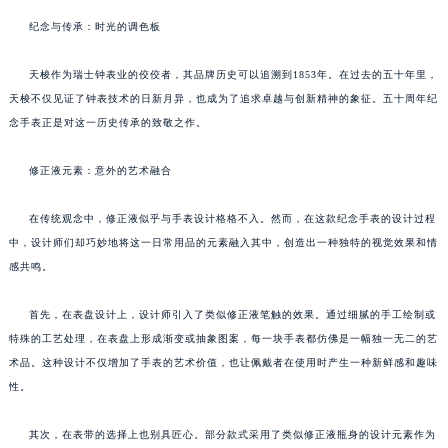
纪念与传承：时光的调色板
天梭作为瑞士钟表业的佼佼者，其品牌历史可以追溯到1853年。在过去的五十年里，
天梭不仅见证了钟表技术的日新月异，也成为了追求卓越与创新精神的象征。五十周年纪
念手表正是对这一历史传承的致敬之作。
修正液元素：意外的艺术融合
在传统观念中，修正液似乎与手表设计格格不入。然而，在这款纪念手表的设计过程
中，设计师们却巧妙地将这一日常用品的元素融入其中，创造出一种独特的视觉效果和情
感共鸣。
首先，在表盘设计上，设计师引入了类似修正液笔触的效果。通过细腻的手工绘制或
特殊的工艺处理，在表盘上形成渐变或抽象图案，每一块手表都仿佛是一幅独一无二的艺
术品。这种设计不仅增加了手表的艺术价值，也让佩戴者在使用时产生一种新鲜感和趣味
性。
其次，在表带的选择上也别具匠心。部分款式采用了类似修正液瓶身的设计元素作为