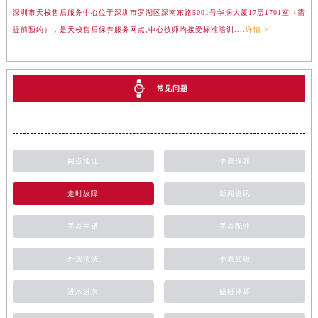
深圳市天梭售后服务中心位于深圳市罗湖区深南东路5001号华润大厦17层1701室（需
提前预约），是天梭售后保养服务网点,中心技师均接受标准培训....
详情 >
常见问题
网点地址
手表保养
走时故障
新闻资讯
手表生锈
手表配件
外观清洗
手表受磁
进水进灰
磕碰摔坏