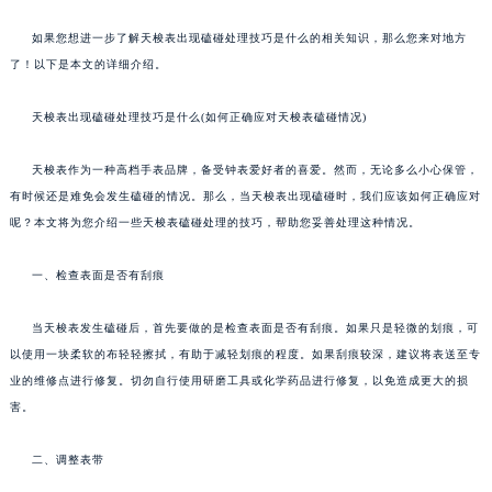
如果您想进一步了解天梭表出现磕碰处理技巧是什么的相关知识，那么您来对地方
了！以下是本文的详细介绍。
天梭表出现磕碰处理技巧是什么(如何正确应对天梭表磕碰情况)
天梭表作为一种高档手表品牌，备受钟表爱好者的喜爱。然而，无论多么小心保管，
有时候还是难免会发生磕碰的情况。那么，当天梭表出现磕碰时，我们应该如何正确应对
呢？本文将为您介绍一些天梭表磕碰处理的技巧，帮助您妥善处理这种情况。
一、检查表面是否有刮痕
当天梭表发生磕碰后，首先要做的是检查表面是否有刮痕。如果只是轻微的划痕，可
以使用一块柔软的布轻轻擦拭，有助于减轻划痕的程度。如果刮痕较深，建议将表送至专
业的维修点进行修复。切勿自行使用研磨工具或化学药品进行修复，以免造成更大的损
害。
二、调整表带