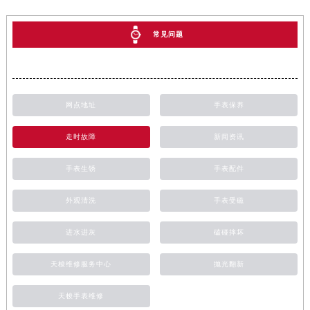
常见问题
网点地址
手表保养
走时故障
新闻资讯
手表生锈
手表配件
外观清洗
手表受磁
进水进灰
磕碰摔坏
天梭维修服务中心
抛光翻新
天梭手表维修