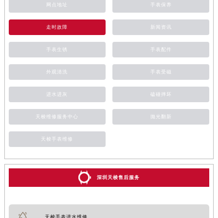
网点地址
手表保养
走时故障
新闻资讯
手表生锈
手表配件
外观清洗
手表受磁
进水进灰
磕碰摔坏
天梭维修服务中心
抛光翻新
天梭手表维修
深圳天梭售后服务
天梭手表进水维修